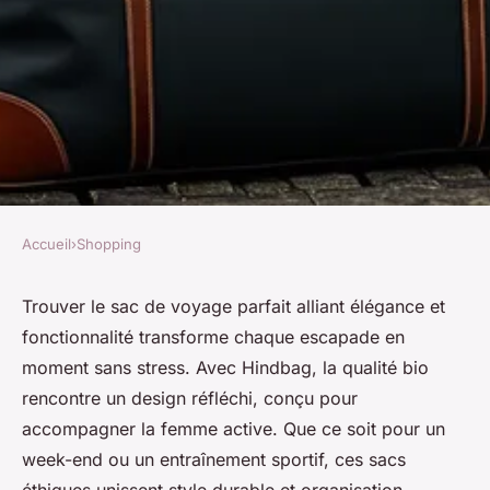
Accueil
›
Shopping
SHOPPING
Sac de voyage pour femme :
Trouver le sac de voyage parfait alliant élégance et
fonctionnalité transforme chaque escapade en
élégance et praticité pour tous
moment sans stress. Avec Hindbag, la qualité bio
vos voyages
rencontre un design réfléchi, conçu pour
accompagner la femme active. Que ce soit pour un
Lou
•
22 mai 2025
•
3 min de lecture
week-end ou un entraînement sportif, ces sacs