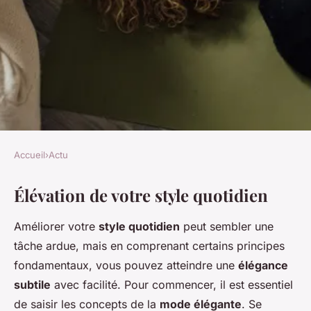
Accueil
›
Actu
ACTU
Élévation de votre style quotidien
Transformez votre look de
tous les jours en une élégance
Améliorer votre
style quotidien
peut sembler une
subtile pour une soirée
tâche ardue, mais en comprenant certains principes
surprise !
fondamentaux, vous pouvez atteindre une
élégance
subtile
avec facilité. Pour commencer, il est essentiel
Lou
•
28 novembre 2024
•
5 min de lecture
de saisir les concepts de la
mode élégante
. Se