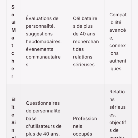
S
o
Compat
Évaluations de
Célibataire
ul
ibilité
personnalité,
s de plus
M
avancé
suggestions
de 40 ans
a
e,
hebdomadaires,
recherchan
t
connex
événements
t des
c
ions
communautaire
relations
h
authent
s
sérieuses
e
iques
r
Relatio
El
ns
Questionnaires
it
sérieus
de personnalité,
e
es,
base
Profession
Si
objectif
d'utilisateurs de
nels
n
s de
plus de 40 ans,
occupés
gl
carrièr