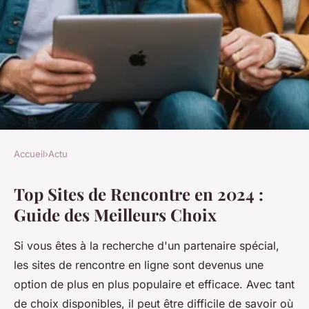
Accueil
›
Actu
ACTU
Top Sites de Rencontre en 2024 :
Top sites de rencontre en 2025
Guide des Meilleurs Choix
: guide des meilleurs choix
Si vous êtes à la recherche d'un partenaire spécial,
Lou
•
13 février 2025
•
7 min de lecture
les sites de rencontre en ligne sont devenus une
option de plus en plus populaire et efficace. Avec tant
de choix disponibles, il peut être difficile de savoir où