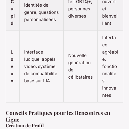
C
té LGBTQ+,
ouvert
identités de
u
personnes
et
genre, questions
pi
diverses
bienvei
personnalisées
d
llant
Interfa
ce
L
Interface
agréabl
Nouvelle
o
ludique, appels
e,
génération
v
vidéo, système
fonctio
de
o
de compatibilité
nnalité
célibataires
o
basé sur l'IA
s
innova
ntes
Conseils Pratiques pour les Rencontres en
Ligne
Création de Profil