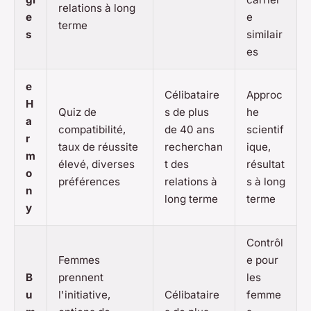
relations à long
e
e
terme
s
similair
es
e
Célibataire
Approc
H
Quiz de
s de plus
he
a
compatibilité,
de 40 ans
scientif
r
taux de réussite
recherchan
ique,
m
élevé, diverses
t des
résultat
o
préférences
relations à
s à long
n
long terme
terme
y
Contrôl
Femmes
e pour
B
prennent
les
u
l'initiative,
Célibataire
femme