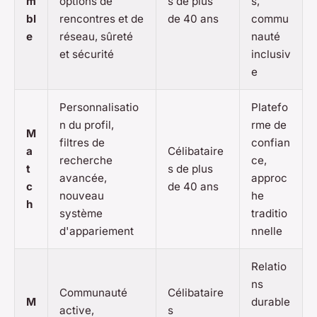
m
options de
s de plus
s,
bl
rencontres et de
de 40 ans
commu
e
réseau, sûreté
nauté
et sécurité
inclusiv
e
Personnalisatio
Platefo
n du profil,
rme de
M
filtres de
confian
a
Célibataire
recherche
ce,
t
s de plus
avancée,
approc
c
de 40 ans
nouveau
he
h
système
traditio
d'appariement
nnelle
Relatio
ns
Communauté
Célibataire
M
durable
active,
s