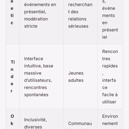
e
s,
événements en
recherchan
e
événe
présentiel,
t des
ti
ments
modération
relations
c
en
stricte
sérieuses
présent
iel
Rencon
Interface
tres
Ti
intuitive, base
rapides
n
massive
Jeunes
,
d
d’utilisateurs,
adultes
interfa
e
rencontres
ce
r
spontanées
facile à
utiliser
O
Environ
Inclusivité,
k
Communau
nement
diverses