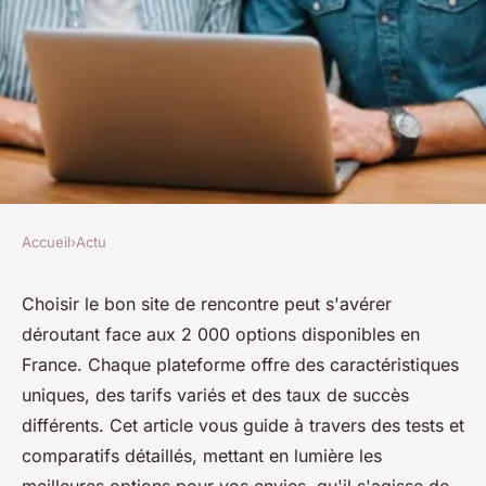
Accueil
›
Actu
ACTU
Tests et comparatifs des sites
Choisir le bon site de rencontre peut s'avérer
déroutant face aux 2 000 options disponibles en
de rencontre : le bon choix à
France. Chaque plateforme offre des caractéristiques
faire
uniques, des tarifs variés et des taux de succès
différents. Cet article vous guide à travers des tests et
Lou
•
26 décembre 2024
•
4 min de lecture
comparatifs détaillés, mettant en lumière les